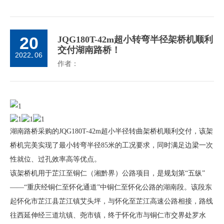
20
JQG180T-42m超小转弯半径架桥机顺利
交付湖南路桥！
2022
06
-
作者：
湖南路桥采购的JQG180T-42m超小半径转曲架桥机顺利交付，该架
桥机完美实现了最小转弯半径85米的工况要求，同时满足边梁一次
性就位、过孔效率高等优点。
该架桥机用于芷江至铜仁（湘黔界）公路项目，是规划第“五纵”
——“重庆经铜仁至怀化通道”中铜仁至怀化公路的湖南段。该段东
起怀化市芷江县芷江镇艾头坪，与怀化至芷江高速公路相接，路线
往西延伸经三道坑镇、尧市镇，终于怀化市与铜仁市交界处罗水